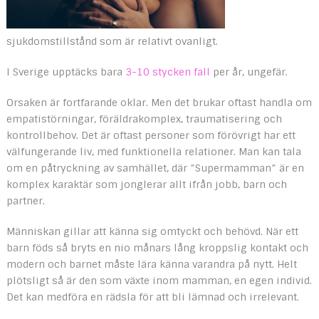
sjukdomstillstånd som är relativt ovanligt.
I Sverige upptäcks bara
3-10 stycken fall
per år, ungefär.
Orsaken är fortfarande oklar. Men det brukar oftast handla om
empatistörningar, föräldrakomplex, traumatisering och
kontrollbehov. Det är oftast personer som förövrigt har ett
välfungerande liv, med funktionella relationer. Man kan tala
om en påtryckning av samhället, där ”Supermamman” är en
komplex karaktär som jonglerar allt ifrån jobb, barn och
partner.
Människan gillar att känna sig omtyckt och behövd. När ett
barn föds så bryts en nio månars lång kroppslig kontakt och
modern och barnet måste lära känna varandra på nytt. Helt
plötsligt så är den som växte inom mamman, en egen individ.
Det kan medföra en rädsla för att bli lämnad och irrelevant.