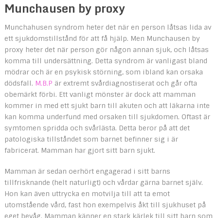
Munchausen by proxy
Munchahusen syndrom heter det när en person låtsas lida av
ett sjukdomstillstånd för att få hjälp. Men Munchausen by
proxy heter det när person gör någon annan sjuk, och låtsas
komma till undersättning. Detta syndrom är vanligast bland
mödrar och är en psykisk störning, som ibland kan orsaka
dödsfall.
M.B.P
är extremt svårdiagnostiserat och går ofta
obemärkt förbi. Ett vanligt mönster är dock att mamman
kommer in med ett sjukt barn till akuten och att läkarna inte
kan komma underfund med orsaken till sjukdomen. Oftast är
symtomen spridda och svårlästa. Detta beror på att det
patologiska tillståndet som barnet befinner sig i är
fabricerat. Mamman har gjort sitt barn sjukt.
Mamman är sedan oerhört engagerad i sitt barns
tillfrisknande (helt naturligt) och vårdar gärna barnet själv.
Hon kan även uttrycka en motvilja till att ta emot
utomstående vård, fast hon exempelvis åkt till sjukhuset på
eget bevåg. Mamman känner en stark kärlek till sitt barn som